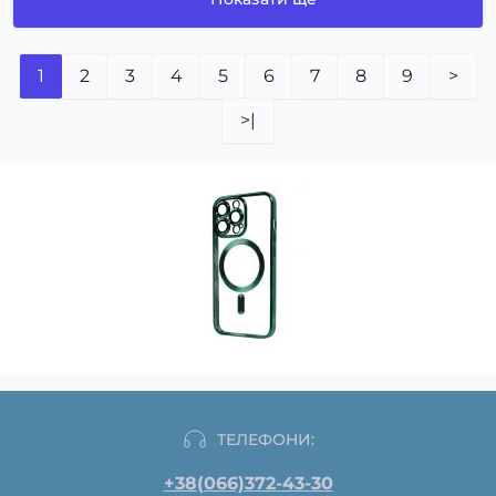
1
2
3
4
5
6
7
8
9
>
>|
ТЕЛЕФОНИ:
+38(066)372-43-30