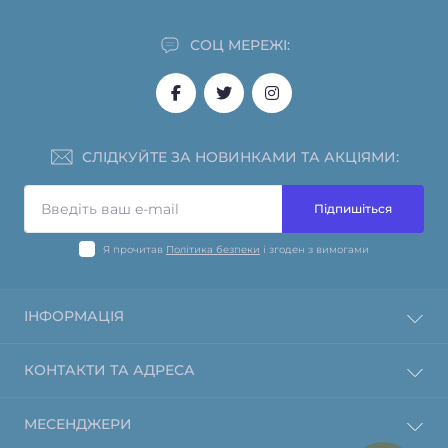
СОЦ МЕРЕЖІ:
СЛІДКУЙТЕ ЗА НОВИНКАМИ ТА АКЦІЯМИ:
Підпишіться
Я прочитав
Політика безпеки
і згоден з вимогами
ІНФОРМАЦІЯ
Інформація про оплату
КОНТАКТИ ТА АДРЕСА
Політика повернення та відшкодування
О магазине
пл. Конституції, 1, Харків, Харківська область, 61000
МЕСЕНДЖЕРИ
Інформація про доставку
info@mm.kh.ua