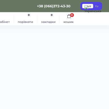
+38 (066)372-43-30
ua
ru
0
0
0
абінет
порівняти
закладки
кошик