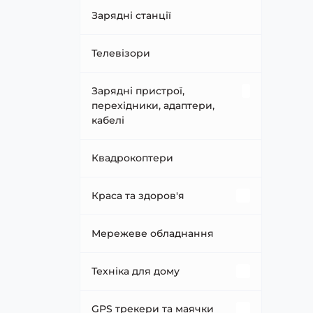
Портативні колонки
Автомобільні зарядні
Сонячні батареї
Зарядні станції
пристрої
Акустика Marshall
Додаткові батареї та
Телевізори
Відеореєстратори
акумулятори
Зарядні пристрої,
Паркувальні карти
Інвертори
перехідники, адаптери,
кабелі
Перехідники, адаптери
Зовнішні АКБ (Power Bank)
Зарядні пристрої
Квадрокоптери
Автодзеркала
Аксесуари
USB хаби
Краса та здоров'я
Автопилососи
Перехідники та адаптери
Догляд за волоссям
Мережеве обладнання
Ароматизатори
Кабелі
Догляд за ротовою
Техніка для дому
порожниною
Кліматична техніка
GPS трекери та маячки