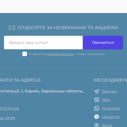
СЛІДКУЙТЕ ЗА НОВИНКАМИ ТА АКЦІЯМИ:
Підпишіться
Я прочитав
Політика безпеки
і згоден з вимогами
АКТИ ТА АДРЕСА
МЕСЕНДЖЕР
нституції, 1, Харків, Харківська область,
Telegram
Viber
mm.kh.ua
WhatsApp
Messenger
до 21:00
Skype