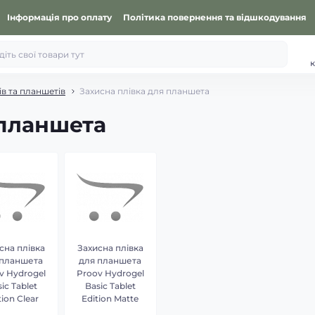
Інформація про оплату
Політика повернення та відшкодування
к
в та планшетів
Захисна плівка для планшета
 планшета
сна плівка
Захисна плівка
 планшета
для планшета
v Hydrogel
Proov Hydrogel
ic Tablet
Basic Tablet
tion Clear
Edition Matte