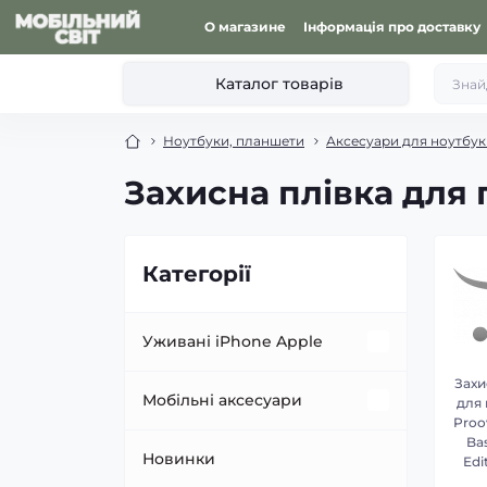
О магазине
Інформація про доставку
Каталог товарів
Ноутбуки, планшети
Аксесуари для ноутбукі
Захисна плівка для
Категорії
Уживані iPhone Apple
Захи
Уживані Apple iPhone 11
Мобільні аксесуари
для
Proo
Bas
Уживані Apple iPhone 11 Pro
Чохли для телефонів
Новинки
Edi