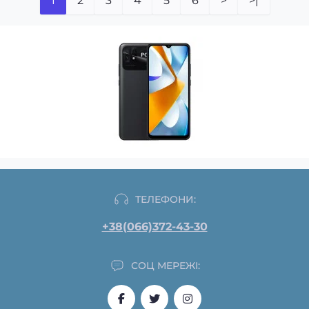
1
2
3
4
5
6
>
>|
ТЕЛЕФОНИ:
+38(066)372-43-30
СОЦ МЕРЕЖІ: