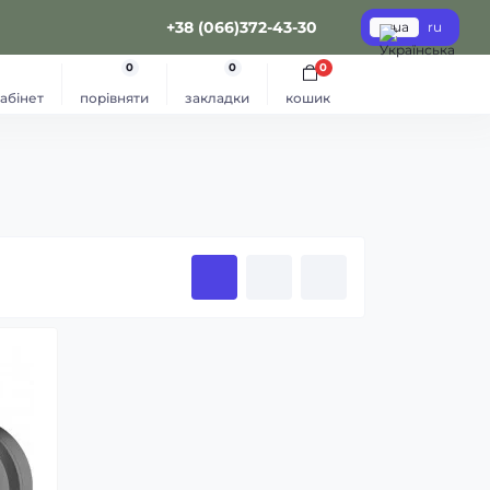
+38 (066)372-43-30
ua
ru
0
0
0
абінет
порівняти
закладки
кошик