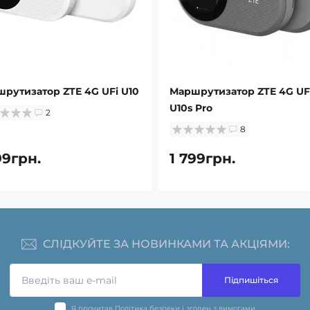
рутизатор ZTE 4G UFi U10
Маршрутизатор ZTE 4G UF
U10s Pro
2
8
99грн.
1 799грн.
СЛІДКУЙТЕ ЗА НОВИНКАМИ ТА АКЦІЯМИ:
Підпишіться
Я прочитав
Політика безпеки
і згоден з вимогами