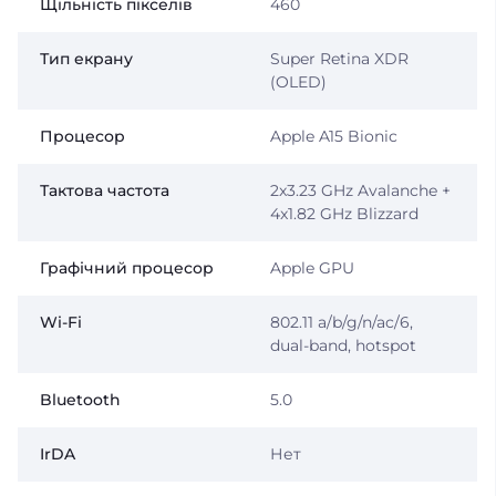
Щільність пікселів
460
Тип екрану
Super Retina XDR
(OLED)
Процесор
Apple A15 Bionic
Тактова частота
2x3.23 GHz Avalanche +
4x1.82 GHz Blizzard
Графічний процесор
Apple GPU
Wi-Fi
802.11 a/b/g/n/ac/6,
dual-band, hotspot
Bluetooth
5.0
IrDA
Нет