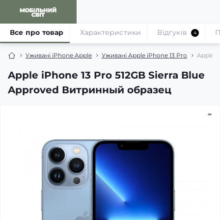
Все про товар
Характеристики
Відгуків
П
4
Уживані iPhone Apple
Уживані Apple iPhone 13 Pro
Apple i
Apple iPhone 13 Pro 512GB Sierra Blue
Approved Витринный образец