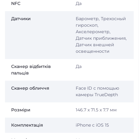
NFC
Да
Датчики
Барометр, Трехосный
гироскоп,
Акселерометр,
Датчик приближения,
Датчик внешней
освещенности
Сканер відбитків
Да
пальців
Сканер обличчя
Face ID с помощью
камеры TrueDepth
Розміри
146.7 x 71.5 x 7.7 мм
Комплектація
iPhone с iOS 15