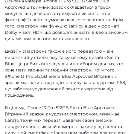
Основна камера iPhone 13 Pro 512GB Sierra Blue
Approved Вітринний зразок складається з трьох
модулів, що дозволяє отримувати якісні та чіткі
фотографії навіть в умовах низького освітлення. Крім
того, смартфон має функцію запису відео у форматі
Dolby Vision HDR, що дозволяє знімати відео з високим
динамічним діапазоном та яскравістю.
Дизайн смартфона також є його перевагою – він
виконаний у стильному та сучасному дизайні Sierra
Blue. Це робить його ідеальним вибором для тих, хто
хоче мати гарний та модний смартфон. Крім того,
iPhone 13 Pro 512GB Sierra Blue Approved Вітринний
зразок має захист від води та пилу за стандартом IP68,
що забезпечує додатковий захист смартфона від
пошкоджень.
В цілому, iPhone 13 Pro 512GB Sierra Blue Approved
Вітринний зразок є чудовим смартфоном, який має
багато технічних переваг. Завдяки своїй високій
продуктивності, якісній камері та захисту від води та
пилу, цей смартфон є ідеальним вибором для тих, хто