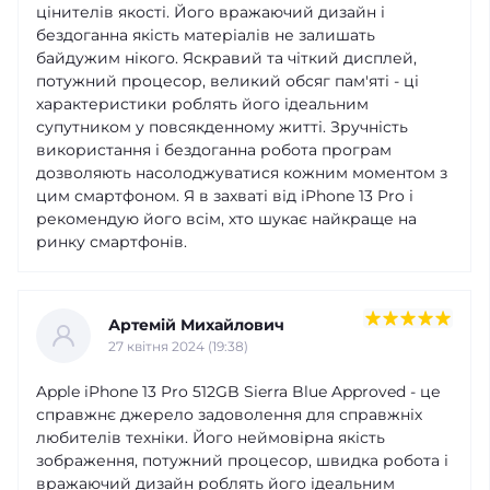
цінителів якості. Його вражаючий дизайн і
бездоганна якість матеріалів не залишать
байдужим нікого. Яскравий та чіткий дисплей,
потужний процесор, великий обсяг пам'яті - ці
характеристики роблять його ідеальним
супутником у повсякденному житті. Зручність
використання і бездоганна робота програм
дозволяють насолоджуватися кожним моментом з
цим смартфоном. Я в захваті від iPhone 13 Pro і
рекомендую його всім, хто шукає найкраще на
ринку смартфонів.
Артемій Михайлович
27 квітня 2024 (19:38)
Apple iPhone 13 Pro 512GB Sierra Blue Approved - це
справжнє джерело задоволення для справжніх
любителів техніки. Його неймовірна якість
зображення, потужний процесор, швидка робота і
вражаючий дизайн роблять його ідеальним