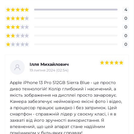
4
0
0
0
0
Ілля Михайлович
19 липня 2024 (02:54)
Apple iPhone 13 Pro 512GB Sierra Blue - це просто
диво технологій! Колір глибокий і насичений, а
якість зображення на дисплеї просто зачаровує.
Камера забезпечує неймовірно якісні фото і відео,
а процесор працює швидко і без затримок. Цей
смартфон - справжній лідер у своєму класі, і я в
захваті від його зручності використання. Я
впевнений, що цей апарат стане надійним
помічником у будь-яких справах!