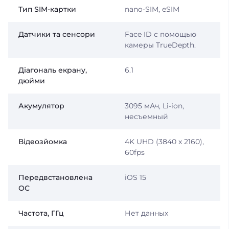
Тип SIM-картки
nano-SIM, eSIM
Датчики та сенсори
Face ID с помощью
камеры TrueDepth.
Діагональ екрану,
6.1
дюйми
Акумулятор
3095 мАч, Li-ion,
несъемный
Відеозйомка
4K UHD (3840 x 2160),
60fps
Передвстановлена
iOS 15
ОС
Частота, ГГц
Нет данных