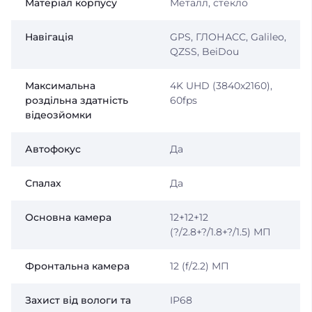
Матеріал корпусу
Металл, стекло
Навігація
GPS, ГЛОНАСС, Galileo,
QZSS, BeiDou
Максимальна
4K UHD (3840x2160),
роздільна здатність
60fps
відеозйомки
Автофокус
Да
Спалах
Да
Основна камера
12+12+12
(?/2.8+?/1.8+?/1.5) МП
Фронтальна камера
12 (f/2.2) МП
Захист від вологи та
IP68