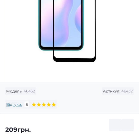
Модель:
46432
Артикул:
46432
Відгуки:
5
209грн.