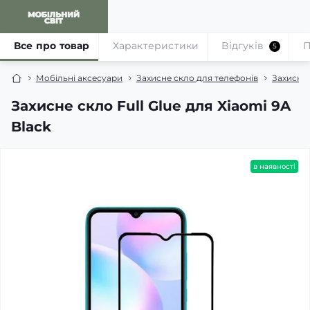
Все про товар
Характеристики
Відгуків
П
5
Мобільні аксесуари
Захисне скло для телефонів
Захисне 
Захисне скло Full Glue для Xiaomi 9A
Black
в наявності