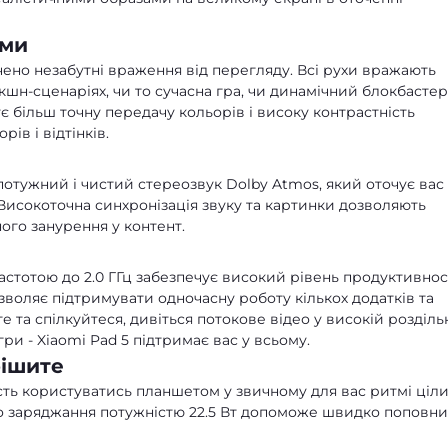
ами
чено незабутні враження від перегляду. Всі рухи вражають
екшн-сценаріях, чи то сучасна гра, чи динамічний блокбастер
ує більш точну передачу кольорів і високу контрастність
ів і відтінків.
отужний і чистий стереозвук Dolby Atmos, який оточує вас 
. Високоточна синхронізація звуку та картинки дозволяють
ого занурення у контент.
стотою до 2.0 ГГц забезпечує високий рівень продуктивност
зволяє підтримувати одночасну роботу кількох додатків та
а спілкуйтеся, дивіться потокове відео у високій розділь
гри - Xiaomi Pad 5 підтримає вас у всьому.
рішите
сть користуватись планшетом у звичному для вас ритмі ціл
о заряджання потужністю 22.5 Вт допоможе швидко поповн