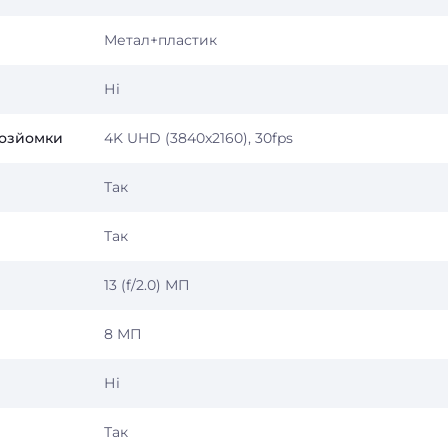
Метал+пластик
Ні
еозйомки
4K UHD (3840x2160), 30fps
Так
Так
13 (f/2.0) МП
8 МП
Ні
Так