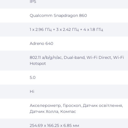
IPS
Qualcomm Snapdragon 860
1 x 2.96 ГГц + 3 x 2.42 ГГц + 4 x 1.8 ГГц
Adreno 640
802.11 a/b/g/n/ac, Dual-band, Wi-Fi Direct, Wi-Fi
Hotspot
5.0
Ні
Акселерометр, Гіроскоп, Датчик освітлення,
Датчик Холла, Компас
254.69 x 166.25 x 6.85 мм