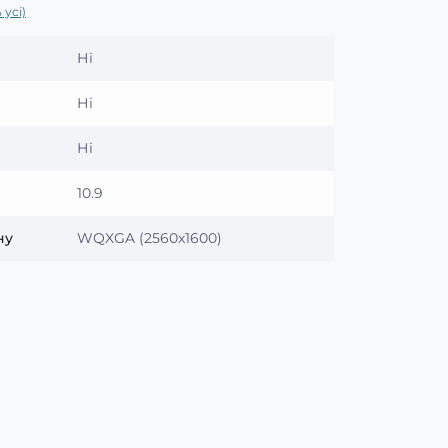
 усі)
Ні
Ні
Ні
10.9
ну
WQXGA (2560x1600)