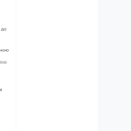
 до
мкою
тлі
в
а