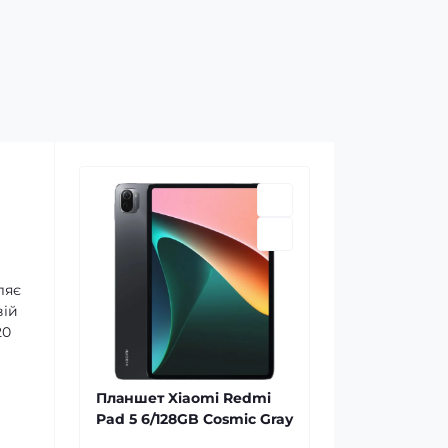
ляє
вій
20
Планшет Xiaomi Redmi
Pad 5 6/128GB Cosmic Gray