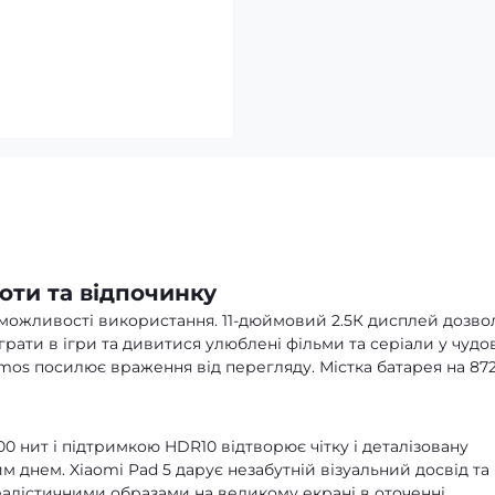
боти та відпочинку
можливості використання. 11-дюймовий 2.5К дисплей дозво
рати в ігри та дивитися улюблені фільми та серіали у чудо
tmos посилює враження від перегляду. Містка батарея на 87
0 нит і підтримкою HDR10 відтворює чітку і деталізовану
м днем. Xiaomi Pad 5 дарує незабутній візуальний досвід та
алістичними образами на великому екрані в оточенні