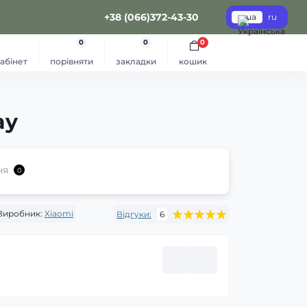
+38 (066)372-43-30
ua
ru
0
0
0
абінет
порівняти
закладки
кошик
ay
ня
0
Виробник:
Xiaomi
Відгуки:
6