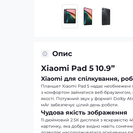
Опис
Xiaomi Pad 5 10.9”
Xiaomi для спілкування, ро
Планшет Xiaomi Pad 5 надає необмежені 
з комфортом займатися веб-браузингом, г
якості. Потужний звук у форматі Dolby A
мАг забезпечує цілий день роботи.
Чудова якість зображення
11-дюймовий 2.5К дисплей з яскравістю 40
картинку, яка добре видно навіть сонячни
дозволяє насолоджуватися яскравими ре