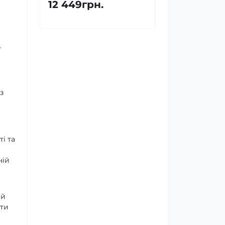
12 449грн.
.
з
і та
ній
ий
ити