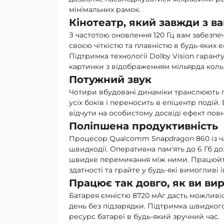
мінімальних рамок.
Кінотеатр, який завжди з в
З частотою оновлення 120 Гц вам забезпе
своєю чіткістю та плавністю в будь-яких 
Підтримка технології Dolby Vision гарант
картинки з відображенням мільярда кольор
Потужний звук
Чотири вбудовані динаміки транслюють п
усіх боків і переносить в епіцентр подій
відчути на особистому досвіді ефект повн
Поліпшена продуктивність
Процесор Qualcomm Snapdragon 860 із ча
швидкодії. Оперативна пам'ять до 6 Гб до
швидке перемикання між ними. Працюйте т
здатності та грайте у будь-які вимогливі і
Працює так довго, як ви ви
Батарея ємністю 8720 мАг дасть можливі
день без підзарядки. Підтримка швидког
ресурс батареї в будь-який зручний час.