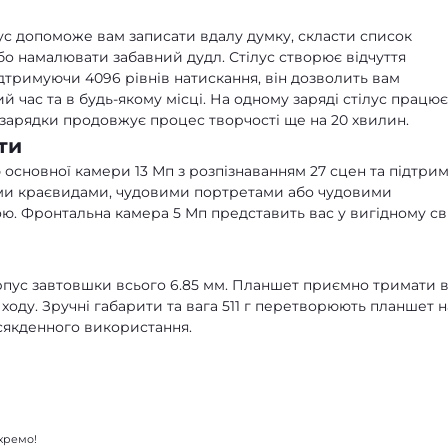
ус допоможе вам записати вдалу думку, скласти список
бо намалювати забавний дудл. Стілус створює відчуття
дтримуючи 4096 рівнів натискання, він дозволить вам
ий час та в будь-якому місці. На одному заряді стілус працює
дзарядки продовжує процес творчості ще на 20 хвилин.
ти
ю основної камери 13 Мп з розпізнаванням 27 сцен та підтри
ми краєвидами, чудовими портретами або чудовими
ю. Фронтальна камера 5 Мп представить вас у вигідному сві
рпус завтовшки всього 6.85 мм. Планшет приємно тримати 
 ходу. Зручні габарити та вага 511 г перетворюють планшет н
сякденного використання.
окремо!