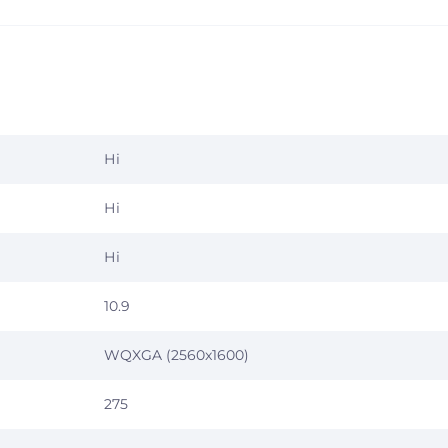
Ні
Ні
Ні
10.9
WQXGA (2560x1600)
275