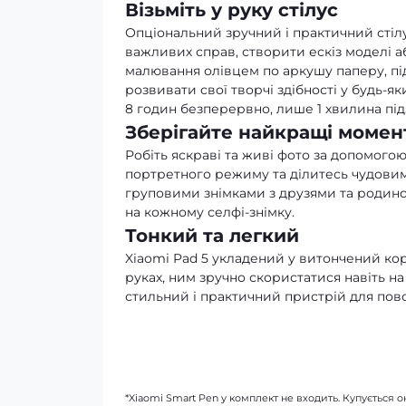
Візьміть у руку стілус
Опціональний зручний і практичний стіл
важливих справ, створити ескіз моделі а
малювання олівцем по аркушу паперу, пі
розвивати свої творчі здібності у будь-як
8 годин безперервно, лише 1 хвилина пі
Зберігайте найкращі момен
Робіть яскраві та живі фото за допомого
портретного режиму та ділитесь чудови
груповими знімками з друзями та родино
на кожному селфі-знімку.
Тонкий та легкий
Xiaomi Pad 5 укладений у витончений ко
руках, ним зручно скористатися навіть на
стильний і практичний пристрій для пов
*Xiaomi Smart Pen у комплект не входить. Купується 