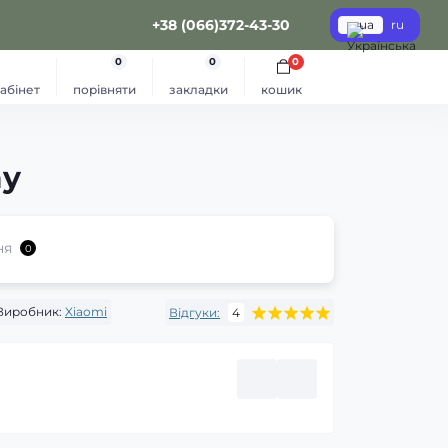
+38 (066)372-43-30
ua
ru
0
0
0
абінет
порівняти
закладки
кошик
ay
ня
0
Виробник:
Xiaomi
Відгуки:
4