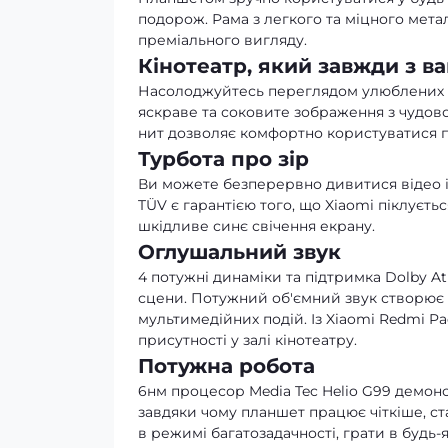
подорож. Рама з легкого та міцного мета
преміального вигляду.
Кінотеатр, який завжди з в
Насолоджуйтесь переглядом улюблених се
яскраве та соковите зображення з чудово
нит дозволяє комфортно користуватися п
Турбота про зір
Ви можете безперервно дивитися відео і 
TÜV є гарантією того, що Xiaomi піклуєть
шкідливе синє свічення екрану.
Оглушальний звук
4 потужні динаміки та підтримка Dolby 
сцени. Потужний об'ємний звук створює 
мультимедійних подій. Із Xiaomi Redmi P
присутності у залі кінотеатру.
Потужна робота
6нм процесор Media Tec Helio G99 демонс
завдяки чому планшет працює чіткіше, с
в режимі багатозадачності, грати в будь-я