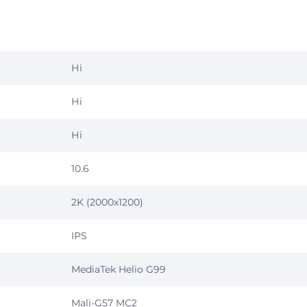
Ні
Ні
Ні
10.6
2K (2000x1200)
IPS
MediaTek Helio G99
Mali-G57 MC2