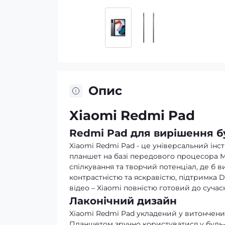
Опис
Xiaomi Redmi Pad
Redmi Pad для вирішення б
Xiaomi Redmi Pad - це універсальний інс
планшет на базі передового процесора M
спілкування та творчий потенціал, де б 
контрастністю та яскравістю, підтримка 
відео – Xiaomi повністю готовий до сучас
Лаконічний дизайн
Xiaomi Redmi Pad укладений у витончений
Планшетом зручно користуватися у будь-я