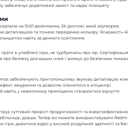
лу забезпечує додатковий захист та надає планшету
ами
ріалів на 10.61-дюймовому 2К дисплеї, який відтворює
ю деталізацією та точною передачею кольору. Яскравість 4
ланшетом навіть за денного освітлення.
грати в улюблені ігри, не турбуючись про зір. Сертифікація
ся про безпеку для ваших очей і знижує до безпечних показн
Atmos забезпечують приголомшливу звукову деталізацію кож
ефект занурення та дозволяє опинитися в епіцентрі
ad навіть у невеликому приміщенні створюється відчуття
трує суттєвий приріст продуктивності та енергоефективнос
табільніше, довше. Тепер ви можете використовувати Redmi
кі ігри, дивитися відео у високій роздільній здатності та баг