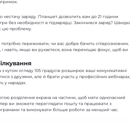
затримок.
о нестачу заряду. Планшет дозволить вам до 21 години
ігри без необхідності в підзарядці. Закінчився заряд? Швидк
є цю проблему.
 потрібно переживати, чи вас добре бачить співрозмовник.
і навіть, якщо ви рухаєтеся, вона переміщає фокус, щоб ви
ілкування
з кутом огляду 105 градусів розширює ваші комунікативні
ися з друзями, але й брати участь у професійних вебінарах
ь у нарадах.
гою розділення екрана на частини, щоб мати одночасний
 Тепер ви зможете переглядати пошту та працювати з
ограмами та виконувати більше роботи за менший час.