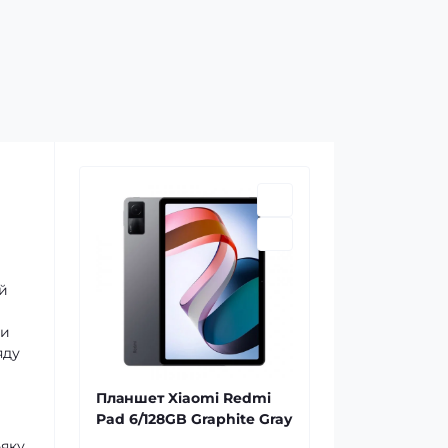
ий
ми
яду
Планшет Xiaomi Redmi
Pad 6/128GB Graphite Gray
-яку