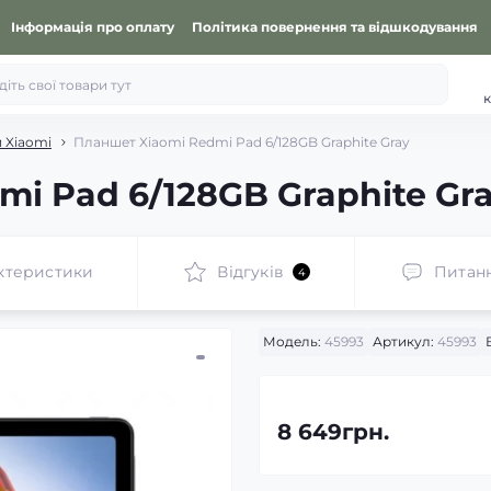
Інформація про оплату
Політика повернення та відшкодування
к
 Xiaomi
Планшет Xiaomi Redmi Pad 6/128GB Graphite Gray
i Pad 6/128GB Graphite Gr
ктеристики
Відгуків
Питан
4
Модель:
45993
Артикул:
45993
8 649грн.