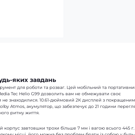
удь-яких завдань
трумент для роботи та розваг. Цей мобільний та портативн
edia Tec Helio G99 дозволить вам не обмежувати своє
ви не знаходилися. 10.61-дюймовий 2К дисплей з покращени
Dolby Atmos, акумулятор, що забезпечує до 21 години перегл
ного ритму життя.
 корпус завтовшки трохи більше 7 мм і вагою всього 445 г.
кому місці, його можна без проблем брати із собою у будь