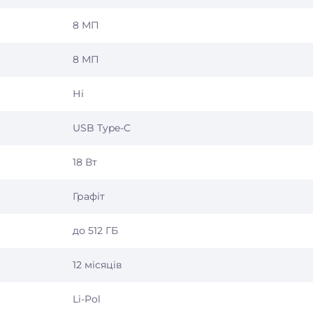
8 МП
8 МП
Ні
USB Type-C
18 Вт
Графіт
до 512 ГБ
12 місяців
Li-Pol