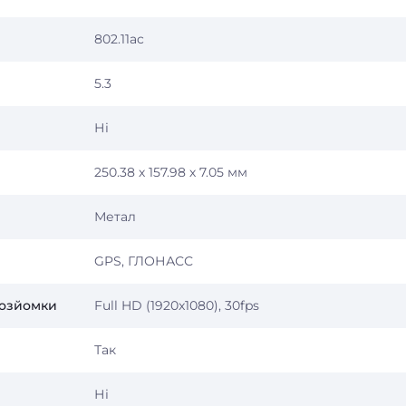
802.11ac
5.3
Ні
250.38 х 157.98 х 7.05 мм
Метал
GPS, ГЛОНАСС
еозйомки
Full HD (1920x1080), 30fps
Так
Ні