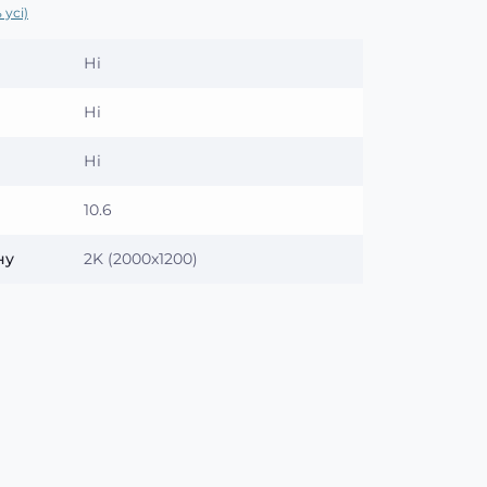
 усі)
Ні
Ні
Ні
10.6
ну
2K (2000x1200)