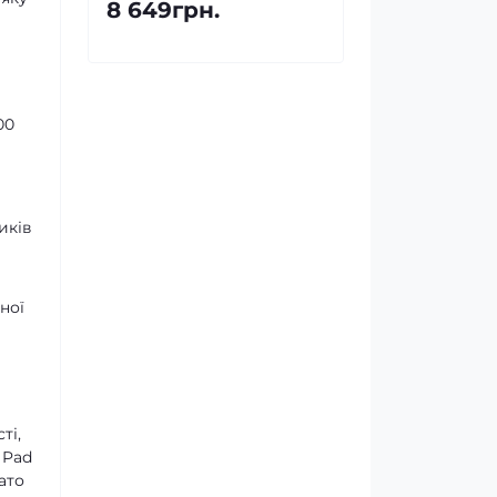
8 649грн.
00
иків
ної
ті,
 Pad
ато