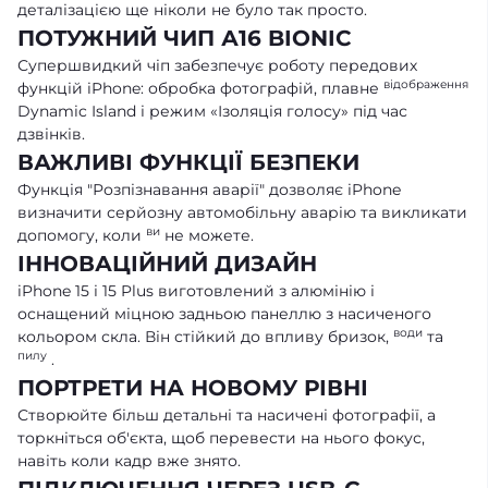
деталізацією ще ніколи не було так просто.
ПОТУЖНИЙ ЧИП А16 BIONIC
Супершвидкий чіп забезпечує роботу передових
відображення
функцій iPhone: обробка фотографій, плавне
Dynamic Island і режим «Ізоляція голосу» під час
дзвінків.
ВАЖЛИВІ ФУНКЦІЇ БЕЗПЕКИ
Функція "Розпізнавання аварії" дозволяє iPhone
визначити серйозну автомобільну аварію та викликати
ви
допомогу, коли
не можете.
ІННОВАЦІЙНИЙ ДИЗАЙН
iPhone 15 і 15 Plus виготовлений з алюмінію і
оснащений міцною задньою панеллю з насиченого
води
кольором скла. Він стійкий до впливу бризок,
та
пилу
.
ПОРТРЕТИ НА НОВОМУ РІВНІ
Створюйте більш детальні та насичені фотографії, а
торкніться об'єкта, щоб перевести на нього фокус,
навіть коли кадр вже знято.