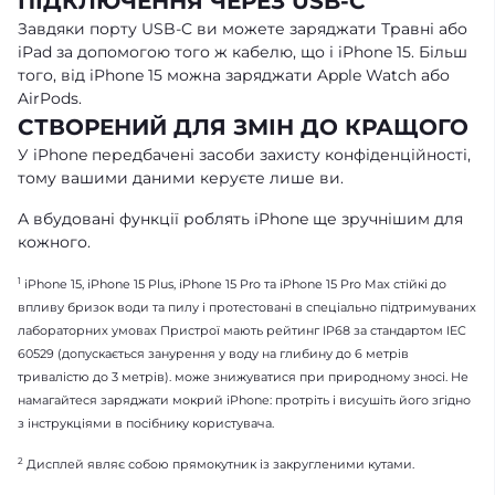
ПІДКЛЮЧЕННЯ ЧЕРЕЗ USB-C
Завдяки порту USB-C ви можете заряджати Травні або
iPad за допомогою того ж кабелю, що і iPhone 15. Більш
того, від iPhone 15 можна заряджати Apple Watch або
AirPods.
СТВОРЕНИЙ ДЛЯ ЗМІН ДО КРАЩОГО
У iPhone передбачені засоби захисту конфіденційності,
тому вашими даними керуєте лише ви.
А вбудовані функції роблять iPhone ще зручнішим для
кожного.
1
iPhone 15, iPhone 15 Plus, iPhone 15 Pro та iPhone 15 Pro Max стійкі до
впливу бризок води та пилу і протестовані в спеціально підтримуваних
лабораторних умовах Пристрої мають рейтинг IP68 за стандартом IEC
60529 (допускається занурення у воду на глибину до 6 метрів
тривалістю до 3 метрів). може знижуватися при природному зносі. Не
намагайтеся заряджати мокрий iPhone: протріть і висушіть його згідно
з інструкціями в посібнику користувача.
2
Дисплей являє собою прямокутник із закругленими кутами.