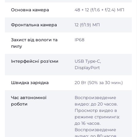
Основна камера
48 + 12 (f/1.6 + f/2.4) МП
Фронтальна камера
12 (f/1.9) МП
Захист від вологи та
IP68
пилу
Інтерфейсні роз'єми
USB Type-C,
DisplayPort
Швидка зарядка
20 Вт (50% за 30 мин.)
Час автономної
Воспроизведение
роботи
видео: до 20 часов.
Просмотр видео в
режиме стриминга:
до 16 часов.
Воспроизведение
аудио: до 80 часов