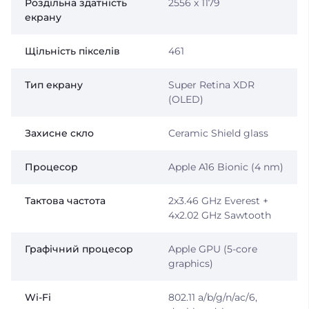
Роздільна здатність
2556 x 1179
екрану
Щільність пікселів
461
Тип екрану
Super Retina XDR
(OLED)
Захисне скло
Ceramic Shield glass
Процесор
Apple A16 Bionic (4 nm)
Тактова частота
2x3.46 GHz Everest +
4x2.02 GHz Sawtooth
Графічний процесор
Apple GPU (5-core
graphics)
Wi-Fi
802.11 a/b/g/n/ac/6,