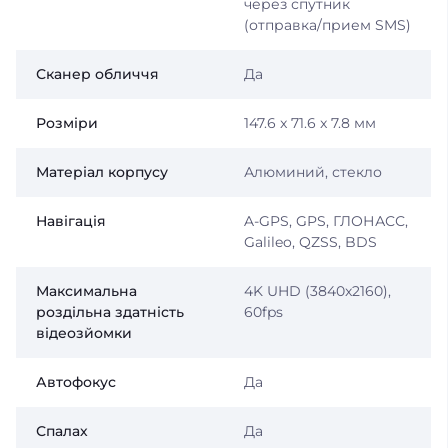
через спутник
(отправка/прием SMS)
Сканер обличчя
Да
Розміри
147.6 x 71.6 x 7.8 мм
Матеріал корпусу
Алюминий, стекло
Навігація
A-GPS, GPS, ГЛОНАСС,
Galileo, QZSS, BDS
Максимальна
4K UHD (3840x2160),
роздільна здатність
60fps
відеозйомки
Автофокус
Да
Спалах
Да