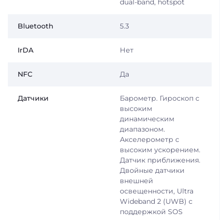
dual-band, hotspot
Bluetooth
5.3
IrDA
Нет
NFC
Да
Датчики
Барометр. Гироскоп с
высоким
динамическим
диапазоном.
Акселерометр с
высоким ускорением.
Датчик приближения.
Двойные датчики
внешней
освещенности, Ultra
Wideband 2 (UWB) с
поддержкой SOS