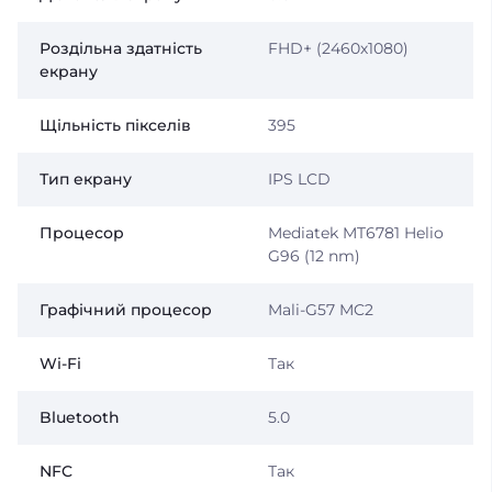
Роздільна здатність
FHD+ (2460х1080)
екрану
Щільність пікселів
395
Тип екрану
IPS LCD
Процесор
Mediatek MT6781 Helio
G96 (12 nm)
Графічний процесор
Mali-G57 MC2
Wi-Fi
Так
Bluetooth
5.0
NFC
Так