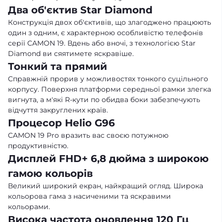
Два об'єктив Star Diamond
Конструкція двох об'єктивів, що злагоджено працюють
один з одним, є характерною особливістю телефонів
серії CAMON 19. Вдень або вночі, з технологією Star
Diamond ви сяятимете яскравіше.
Тонкий та прямий
Справжній прорив у можливостях тонкого суцільного
корпусу. Поверхня платформи середньої рамки злегка
вигнута, а м'які R-кути по обидва боки забезпечують
відчуття закруглених країв.
Процесор Helio G96
CAMON 19 Pro вразить вас своєю потужною
продуктивністю.
Дисплей FHD+ 6,8 дюйма з широкою
гамою кольорів
Великий широкий екран, найкращий огляд. Широка
кольорова гама з насиченими та яскравими
кольорами.
Висока частота оновлення 120 Гц