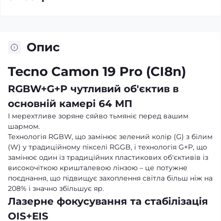
Опис
Tecno Camon 19 Pro (CI8n)
RGBW+G+P чутливий об'єктив в
основній камері 64 МП
І мерехтливе зоряне сяйво тьмяніє перед вашим
шармом.
Технологія RGBW, що замінює зелений колір (G) з білим
(W) у традиційному пікселі RGGB, і технологія G+P, що
замінює один із традиційних пластикових об'єктивів із
високочіткою кришталевою лінзою – це потужне
поєднання, що підвищує захоплення світла більш ніж на
208% і значно збільшує яр.
Лазерне фокусування та стабілізація
OIS+EIS