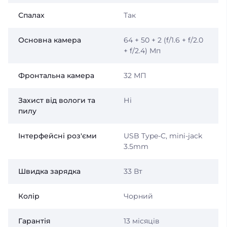
Спалах
Так
Основна камера
64 + 50 + 2 (f/1.6 + f/2.0
+ f/2.4) Мп
Фронтальна камера
32 МП
Захист від вологи та
Ні
пилу
Інтерфейсні роз'єми
USB Type-C, mini-jack
3.5mm
Швидка зарядка
33 Вт
Колір
Чорний
Гарантія
13 місяців