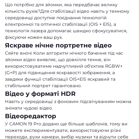
Що потрібно для зйомки, яка передбачає велику
кількість рухів?Для стабілізації відео навіть у темному
середовищі доступне поєднання технологій
електронної та оптичної стабілізації (OIS + EIS), а
технологія лазера допомагає швидко сфокусуватися,
фіксуючи кожен ваш рух.
Яскраве нічне портретне відео
Сяйте вночі Коли алгоритм нічного бачення під час
зйомки відео виявляє, що довкілля темне, він
використовуватиме надчутливий об'єктив RGBW+
(G+P) для підвищення яскравості зображення, а
завдяки функції стабілізації OIS+EIS яскравий та
стабільний портрет гарантовано.
Відео у форматі HDR
Навіть у середовищі з фоновим підсвічуванням можна
знімати чудові відео.
Відеоредактор
У CAMON 19 Pro додано ще більше шаблонів, тому ви
можете експериментувати, використовуючи різні
переходи, рухи камери, вибір музики та відчути себе