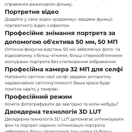
справжнім режисером фільму.
Портретне відео
Додайте у своє відео «родзинку» завдяки функції
портретного відео з ефектом.
Професійне знімання портрета за
допомогою об'єктива 50 мм, 50 МП
Оптична фокусна відстань 50 мм забезпечує фото- та
відеозйомку з більш чіткими, більш стереооб'ємними
контурами портрета без спотворення зображення.
Професійна камера 32 МП для селфі
Наповніть світлом свої селфі завдяки алгоритму
надзвичайної світлочутливості Ваша краса буде
помітна навіть у темряві.
Професійний режим
Хочете фотографувати де завгодно та коли-небудь?
Двоядерна технологія 3D LUT
Двоядерна технологія 3D LUT допомагає оптимізувати
фон та портрет окремо: оптимізація портрета
забезпечує більш природний тон шкіри та більш