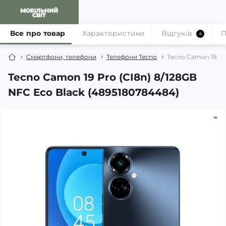
Все про товар
Характеристики
Відгуків
П
4
Смартфони, телефони
Телефони Tecno
Tecno Camon 19 Pr
Tecno Camon 19 Pro (CI8n) 8/128GB
NFC Eco Black (4895180784484)